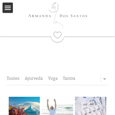
Accueil
Ayurveda
Qui suis-je
Formations
Immersions
Programme
Mes livres
Toutes
Ayurveda
Yoga
Tantra
Méditations
Articles
Me contacter