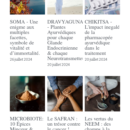
Rechercher
SOMA - Une
DRAVYAGUNA
CHIKITSA -
enigme aux
- Plantes
L'impact inegalé
multiples
Ayurvédiques
de la
facettes,
pour chaque
pharmacopée
symbole de
Glande
ayurvédique
vitalité et
Endocrinienne
dans le
d’immortalité.
& chaque
traitement
Neurotransmetteur
26 juillet 2024
20 juillet 2024
20 juillet 2024
MICROBIOTE:
Le SAFRAN :
Les vertus du
10 Épices
un trésor contre
NEEM : des
Minceur &
le cancer !
champs à la