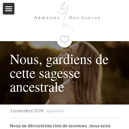
Accueil
Ayurveda
Qui suis-je
Nous, gardiens de 
Formations
cette sagesse 
Immersions
Programme
ancestrale
Mes livres
Méditations
3 novembre 2024
·
Ayurveda
Articles
Nous ne découvrons rien de nouveau ; nous nous 
Me contacter