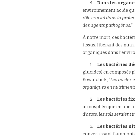
	4.	
Dans les organe
environnement acide qui p
rôle crucial dans la prot
des agents pathogènes.
”
À notre mort, ces bacté
tissus, libérant des nutr
organiques dans l’enviro
	1.	
Les bactéries 
glucides) en composés pl
Kowalchuk, “
Les bactérie
organiques en nutriments 
	2.	
Les bactéries fix
atmosphérique en une form
d’azote, les sols seraien
	3.	
Les bactéries nit
convertissant l’ammoniac 