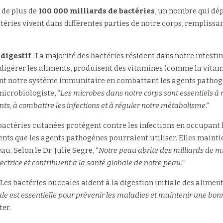
e plus de 
100 000 milliards de bactéries
, un nombre qui dépa
téries vivent dans différentes parties de notre corps, remplissan
digestif 
: La majorité des bactéries résident dans notre intestin
à digérer les aliments, produisent des vitamines (comme la vitami
ent notre système immunitaire en combattant les agents pathogèn
icrobiologiste, “
Les microbes dans notre corps sont essentiels à no
nts, à combattre les infections et à réguler notre métabolisme
.”
s bactéries cutanées protègent contre les infections en occupant l
ts que les agents pathogènes pourraient utiliser. Elles mainti
au. Selon le Dr. Julie Segre, “
Notre peau abrite des milliards de m
ctrice et contribuent à la santé globale de notre peau.
”
: Les bactéries buccales aident à la digestion initiale des aliment
ale est essentielle pour prévenir les maladies et maintenir une bo
ter.