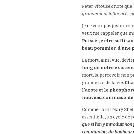
Peter Vitousek note que 
grandement influencés par
Je ne veux pas juste croi
Puissé-je être suffis
beau pommier, d’une pl
La mort, ainsi vue, devie
long de notre existen
mort, la percevoir non p
grande Loi de la vie. 
Chaq
l’azote et le phosphore
nouveaux animaux de 
Comme l’a dit Mary Shelle
essentielle, un cycle de
que si l’on y introduit non 
communion, du bonheur e