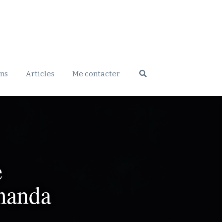
ons
Articles
Me contacter
 
manda 