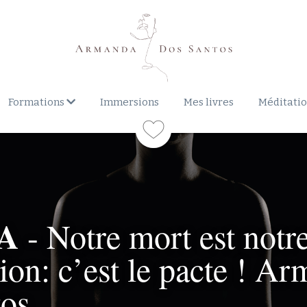
Formations
Immersions
Mes livres
Méditati
A
 - Notre mort est notre
ion: c’est le pacte ! Ar
tos