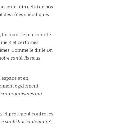
sse de loin celui de nos 
t des rôles spécifiques 
, formant le microbiote 
ne K et certaines 
es. Comme le dit le Dr. 
tre santé. Ils nous 
’espace et en 
ennent également 
icro-organismes qui 
s et protègent contre les 
nne santé bucco-dentaire
”, 