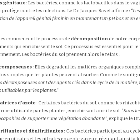
s génitaux 
: Les bactéries, comme les lactobacilles dans le vag
rotège contre les infections. Le Dr. Jacques Ravel affirme : “
Les
ection de l’appareil génital féminin en maintenant un pH bas et en 
ries commencent le processus de 
décomposition
 de notre corp
iments qui enrichissent le sol. Ce processus est essentiel pour le
nnement. Les bactéries du sol prennent alors le relais :
décomposeuses
 : Elles dégradent les matières organiques complex
us simples que les plantes peuvent absorber. Comme le souligne
s décomposeuses sont des agents clés dans le cycle de la matière, 
utilisables par les plantes.
”
atrices d’azote 
: Certaines bactéries du sol, comme les rhizobiu
e utilisable par les plantes, enrichissant ainsi le sol. “
Sans les
t incapables de supporter une végétation abondante
”, explique le D
rifiantes et dénitrifiantes :
 Ces bactéries participent au cycle
en nitrates et les nitrates en azote gazeux, régulant ainsi la fert