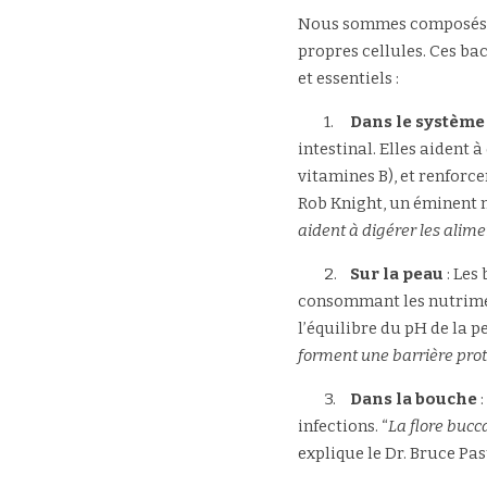
Nous sommes composés d
propres cellules. Ces bac
et essentiels :
	1.	
Dans le système 
intestinal. Elles aident 
vitamines B), et renforc
Rob Knight, un éminent m
aident à digérer les alime
	2.	
Sur la peau
 : Le
consommant les nutrimen
l’équilibre du pH de la pe
forment une barrière prote
	3.	
Dans la bouche
 
infections. “
La flore bucc
explique le Dr. Bruce Pas