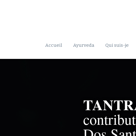
Accueil
Ayurveda
Qui suis-je
TANTR
contribut
Dos San