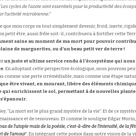
“
Les cycles de l’azote sont essentiels pour la productivité des écosy
 l’activité microbienne.
”
re que mon corps va tout simplement devenir, froid, inerte, rigide
amment saine au moment de ma mort pour pouvoir contribuer
aine de marguerites, ou d’un beau petit ver de terre !
nt 
un juste et ultime service rendu à l’écosystème qui nous 
ce
. En adoptant cette perspective écologique, nous pouvons peu
as comme une perte irrémédiable, mais comme une étape naturell
ue être vivant, en mourant, libère des éléments chimiques
 qui enrichissent le sol, permettant à de nouvelles plantes
s’épanouir.
y, “La mort est le plus grand mystère de la vie”. Et de ce mystèr
 renaissance et de renouveau. Et comme le souligne Edgar Morin,
pas de l’utopie mais de la poésie, c’est-à-dire de l’intensité, de la fête,
t de l’amour
”. En intégrant cette poésie dans notre vision de la vi