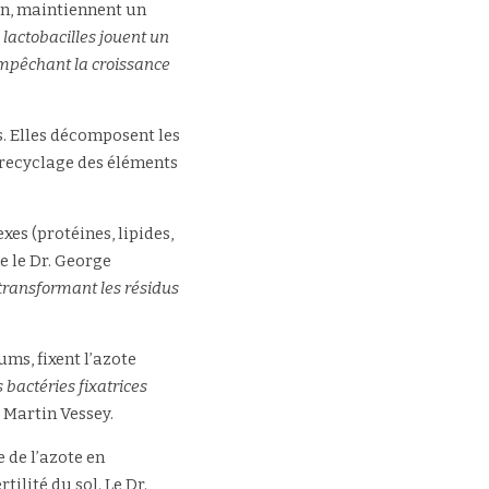
in, maintiennent un 
 lactobacilles jouent un 
empêchant la croissance 
s. Elles décomposent les 
 recyclage des éléments 
es (protéines, lipides, 
 le Dr. George 
transformant les résidus 
ms, fixent l’azote 
 bactéries fixatrices 
r. Martin Vessey.
 de l’azote en 
ilité du sol. Le Dr. 