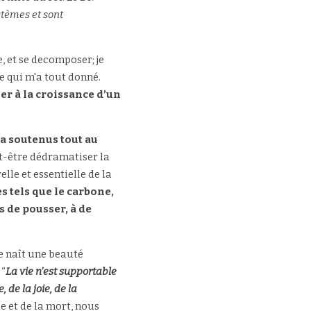
stèmes et sont 
, et se decomposer; je 
veux me rappeler que mon petit être, aussi frêle soit-il, contribuera à fortifier cette Terre qui m'a tout donné. 
 à la croissance d’un 
a soutenus tout au 
t-être dédramatiser la 
e et essentielle de la 
 tels que le carbone, 
 de pousser, à de 
e naît une beauté 
 “
La vie n’est supportable 
 de la joie, de la 
e et de la mort, nous 