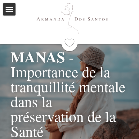
Accueil
Ayurveda
MANAS
 - 
Qui suis-je
Importance de la 
Formations
Immersions
Programme
tranquillité mentale 
Mes livres
dans la 
Méditations
préservation de la 
Articles
Santé
Me contacter