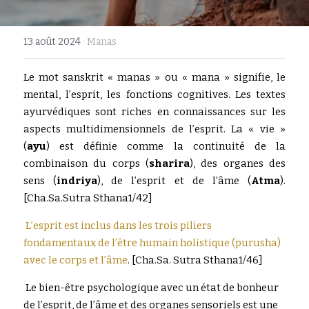
Rechercher
13 août 2024
·
Manas
Le mot sanskrit « manas » ou « mana » signifie, le 
mental, l’esprit, les fonctions cognitives. Les textes 
ayurvédiques sont riches en connaissances sur les 
aspects multidimensionnels de l’esprit. La « vie » 
(
ayu
) est définie comme la continuité de la 
combinaison du corps (
sharira
), des organes des 
sens (
indriya
), de l’esprit et de l’âme (
Atma
). 
[Cha.Sa.Sutra Sthana1/42]
L’esprit est inclus dans les trois piliers 
fondamentaux de l’être humain holistique (purusha) 
avec le corps et l’âme
. [Cha.Sa. Sutra Sthana1/46]
 Le bien-être psychologique avec un état de bonheur 
de l’esprit, de l’âme et des organes sensoriels est une 