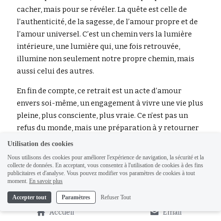
cacher, mais pour se révéler. La quête est celle de 
l’authenticité, de la sagesse, de l’amour propre et de 
l’amour universel. C’est un chemin vers la lumière 
intérieure, une lumière qui, une fois retrouvée, 
illumine non seulement notre propre chemin, mais 
aussi celui des autres.
En fin de compte, ce retrait est un acte d’amour 
envers soi-même, un engagement à vivre une vie plus 
pleine, plus consciente, plus vraie. Ce n’est pas un 
refus du monde, mais une préparation à y retourner 
plus fort, plus clair, plus aligné avec son âme. Ce n’est 
Utilisation des cookies
pas une fuite de la réalité, mais une quête de la 
Nous utilisons des cookies pour améliorer l'expérience de navigation, la sécurité et la
réalité la plus profonde, celle qui nous rappelle qui 
collecte de données. En acceptant, vous consentez à l'utilisation de cookies à des fins
publicitaires et d'analyse. Vous pouvez modifier vos paramètres de cookies à tout
nous sommes vraiment, et pourquoi nous sommes ici.
moment.
En savoir plus
“Ce n’est pas une fuite, c’est une quête.” C’est un 
Accepter tout
Paramètres
Refuser Tout
retour à la maison, un retour à soi, un retour à la 
Accueil
Email