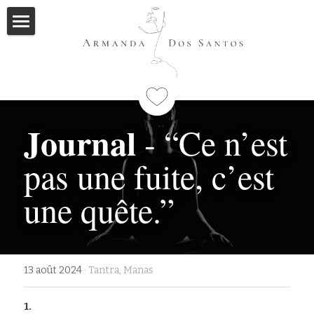
Accueil
Ayurveda
Qui suis-je
Journal
 - “Ce n’est 
Formations
pas une fuite, c’est 
Immersions
Programme
une quête.”
Mes livres
Méditations
13 août 2024
·
Tantra,
Manas
Articles
1.
Me contacter