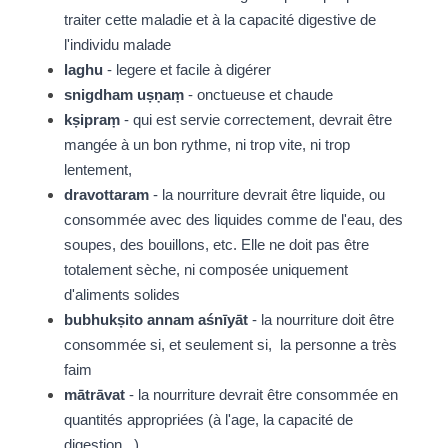
traiter cette maladie et à la capacité digestive de 
l'individu malade
laghu
 - legere et facile à digérer
snigdham uṣṇaṃ
 - onctueuse et chaude
kṣipraṃ
 - qui est servie correctement, devrait être 
mangée à un bon rythme, ni trop vite, ni trop 
lentement,
dravottaram
 - la nourriture devrait être liquide, ou 
consommée avec des liquides comme de l'eau, des 
soupes, des bouillons, etc. Elle ne doit pas être 
totalement sèche, ni composée uniquement 
d'aliments solides
bubhukṣito annam aśnīyāt 
- la nourriture doit être 
consommée si, et seulement si,  la personne a très 
faim
mātrāvat
 - la nourriture devrait être consommée en 
quantités appropriées (à l'age, la capacité de 
digestion...)