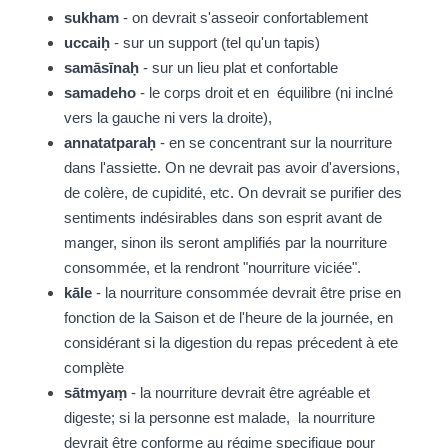
sukham
 - on devrait s'asseoir confortablement
uccaiḥ
 - sur un support (tel qu'un tapis)
samāsīnaḥ
 - sur un lieu plat et confortable
samadeho
 - le corps droit et en  équilibre (ni inclné 
vers la gauche ni vers la droite), 
annatatparaḥ
 - en se concentrant sur la nourriture 
dans l'assiette. On ne devrait pas avoir d'aversions, 
de colère, de cupidité, etc. On devrait se purifier des 
sentiments indésirables dans son esprit avant de 
manger, sinon ils seront amplifiés par la nourriture 
consommée, et la rendront "nourriture viciée".
kāle
 - la nourriture consommée devrait être prise en 
fonction de la Saison et de l'heure de la journée, en 
considérant si la digestion du repas précedent à ete 
complète 
sātmyaṃ
 - la nourriture devrait être agréable et 
digeste; si la personne est malade,  la nourriture 
devrait être conforme au régime specifique pour 