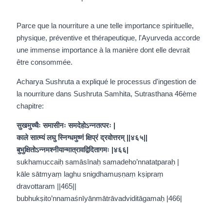
Parce que la nourriture a une telle importance spirituelle, 
physique, préventive et thérapeutique, l'Ayurveda accorde 
une immense importance à la manière dont elle devrait 
être consommée.
Acharya Sushruta a expliqué le processus d'ingestion de 
la nourriture dans Sushruta Samhita, Sutrasthana 46ème 
chapitre:
सुखमुच्चैः समासीनः समदेहोऽन्नतत्परः |
काले सात्म्यं लघु स्निग्धमुष्णं क्षिप्रं द्रवोत्तरम् ||४६५||
बुभुक्षितोऽन्नमश्नीयान्मात्रावद्विदितागमः |४६६|
sukhamuccaiḥ samāsīnaḥ samadeho’nnatatparaḥ |
kāle sātmyaṃ laghu snigdhamuṣṇaṃ kṣipraṃ 
dravottaram ||465||
bubhukṣito’nnamaśnīyānmātrāvadviditāgamaḥ |466|