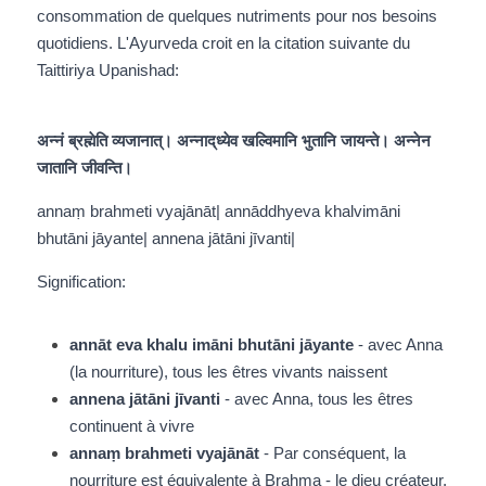
consommation de quelques nutriments pour nos besoins 
quotidiens. L'Ayurveda croit en la citation suivante du 
Taittiriya Upanishad:
अन्नं ब्रह्मेति व्यजानात्‌। अन्नाद्‌ध्येव खल्विमानि भुतानि जायन्ते। अन्नेन 
जातानि जीवन्ति।
annaṃ brahmeti vyajānāt‌| annād‌dhyeva khalvimāni 
bhutāni jāyante| annena jātāni jīvanti|
Signification:
annāt eva khalu imāni bhutāni jāyante
 - avec Anna 
(la nourriture), tous les êtres vivants naissent
annena jātāni jīvanti
 - avec Anna, tous les êtres 
continuent à vivre
annaṃ brahmeti vyajānāt
‌ - Par conséquent, la 
nourriture est équivalente à Brahma - le dieu créateur.