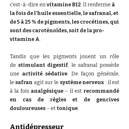
c’est-à-dire en
vitamine B12
. Il renferme
à 
la fois de l’huile essentielle, le safranal, et 
de 5 à 25 % de pigments, les crocétines, qui 
sont des caroténoïdes, soit de la pro-
vitamine A
.
Tandis que les pigments jouent un rôle 
de
stimulant digestif
, le safranal possède 
une
activité sédative
. De façon générale, 
le
safran
agit sur le
système nerveux
: il est 
à la fois
analgésique
– il est
recommandé 
en cas de règles et de gencives 
douloureuses
– et
tonique
.
Antidépresseur 