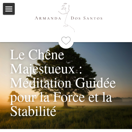
Accueil
Ayurveda
Le Chêne 
Qui suis-je
Majestueux : 
Formations
Immersions
Programme
Méditation Guidée 
Mes livres
pour la Force et la 
Méditations
Stabilité
Articles
Me contacter