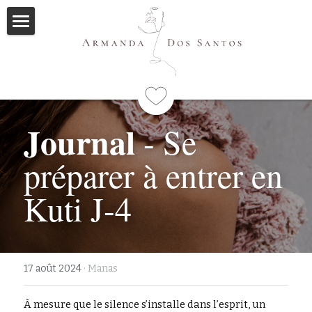
Accueil
Ayurveda
Qui suis-je
Journal
 - Se 
Formations
préparer à entrer en 
Immersions
Programme
Kuti J-4
Mes livres
Méditations
17 août 2024
·
Manas
Articles
À mesure que le silence s’installe dans l’esprit, un 
Me contacter