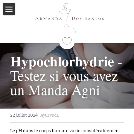
Accueil
Ayurveda
Qui suis-je
Hypochlorhydrie
 - 
Formations
Testez si vous avez 
Immersions
Programme
un Manda Agni
Mes livres
Méditations
22 juillet 2024
·
Ayurveda
Articles
Le pH dans le corps humain varie considérablement 
Me contacter