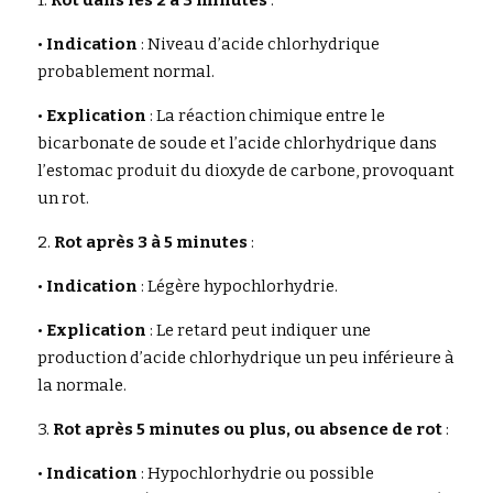
1. 
Rot dans les 2 à 3 minutes
 : 
• 
Indication
 : Niveau d’acide chlorhydrique 
probablement normal.
• 
Explication
 : La réaction chimique entre le 
bicarbonate de soude et l’acide chlorhydrique dans 
l’estomac produit du dioxyde de carbone, provoquant 
un rot.
2. 
Rot après 3 à 5 minutes
 :
• 
Indication
 : Légère hypochlorhydrie.
• 
Explication
 : Le retard peut indiquer une 
production d’acide chlorhydrique un peu inférieure à 
la normale.
3. 
Rot après 5 minutes ou plus, ou absence de rot
 :
• 
Indication
 : Hypochlorhydrie ou possible 