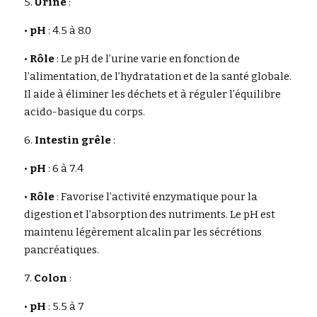
5. 
Urine
 :
• 
pH
 : 4.5 à 8.0
• 
Rôle
 : Le pH de l’urine varie en fonction de 
l’alimentation, de l’hydratation et de la santé globale. 
Il aide à éliminer les déchets et à réguler l’équilibre 
acido-basique du corps.
6. 
Intestin grêle
 :
• 
pH
 : 6 à 7.4
• 
Rôle
 : Favorise l’activité enzymatique pour la 
digestion et l’absorption des nutriments. Le pH est 
maintenu légèrement alcalin par les sécrétions 
pancréatiques.
7. 
Colon
 :
• 
pH
 : 5.5 à 7