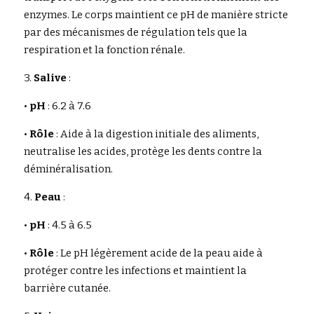
enzymes. Le corps maintient ce pH de manière stricte 
par des mécanismes de régulation tels que la 
respiration et la fonction rénale.
3. 
Salive
 :
• 
pH
 : 6.2 à 7.6
• 
Rôle
 : Aide à la digestion initiale des aliments, 
neutralise les acides, protège les dents contre la 
déminéralisation.
4. 
Peau
 :
• 
pH
 : 4.5 à 6.5
• 
Rôle
 : Le pH légèrement acide de la peau aide à 
protéger contre les infections et maintient la 
barrière cutanée.