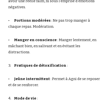
avoir une reelle faim, ni sous l'emprise d'émotions 
négatives.
•	
Portions modérées
 : Ne pas trop manger à 
chaque repas. Modération.
•	
Manger en conscience
 : Manger lentement, en 
mâchant bien, en salivant et en évitant les 
distractions.
3.	
Pratiques de détoxification
 :
•	
Jeûne intermittent
 : Permet à Agni de se reposer 
et de se renforcer.
4.	
Mode de vie
 :