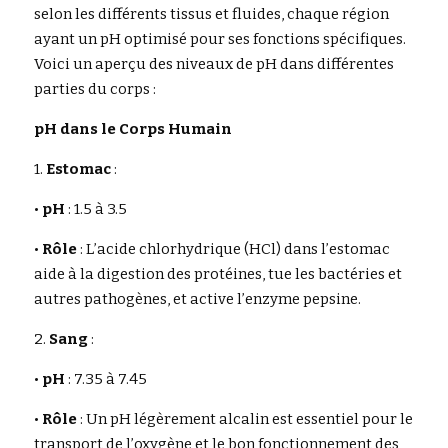
selon les différents tissus et fluides, chaque région 
ayant un pH optimisé pour ses fonctions spécifiques. 
Rechercher
Voici un aperçu des niveaux de pH dans différentes 
parties du corps :
pH dans le Corps Humain
1. 
Estomac
 :
• 
pH
 : 1.5 à 3.5 
• 
Rôle
 : L’acide chlorhydrique (HCl) dans l’estomac 
aide à la digestion des protéines, tue les bactéries et 
autres pathogènes, et active l’enzyme pepsine.
2. 
Sang
 :
• 
pH
 : 7.35 à 7.45
• 
Rôle
 : Un pH légèrement alcalin est essentiel pour le 
transport de l’oxygène et le bon fonctionnement des 