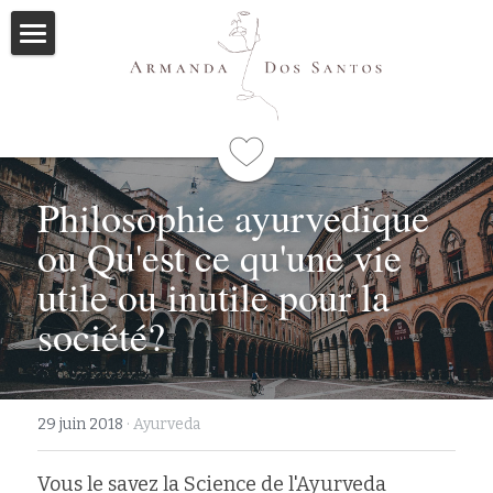
Accueil
Ayurveda
Qui suis-je
Philosophie ayurvedique 
Formations
ou Qu'est ce qu'une vie 
utile ou inutile pour la 
Immersions
Programme
société?
Mes livres
Méditations
29 juin 2018
·
Ayurveda
Articles
Vous le savez la Science de l'Ayurveda 
Me contacter