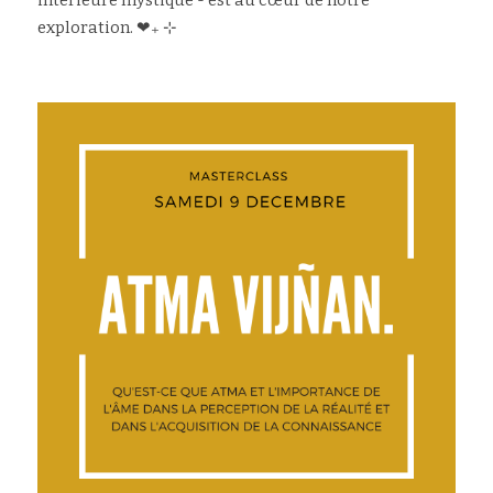
intérieure mystique - est au cœur de notre 
exploration. ❤︎₊ ⊹