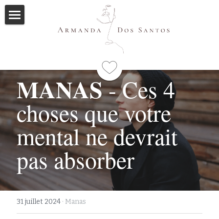
Accueil
Ayurveda
MANAS
 - Ces 4 
Qui suis-je
choses que votre 
Formations
Immersions
Programme
mental ne devrait 
Mes livres
pas absorber
Méditations
Articles
31 juillet 2024
·
Manas
Me contacter