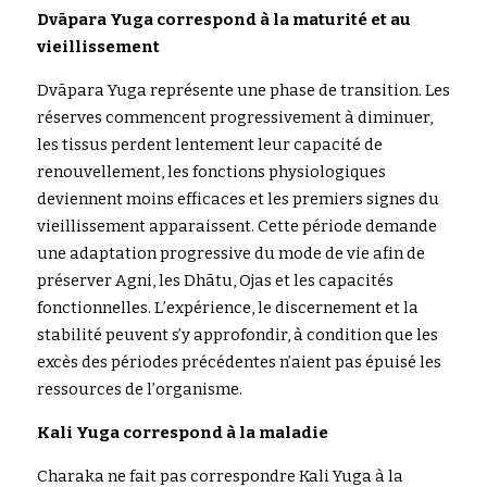
Dvāpar
a Yuga correspond à la maturité et au 
vieillissement
Dvāpar
a
 Yuga représ
e
nte une phase de transition. Les 
réserves commencent progressivement à diminuer, 
les tissus perdent lentement leur capacité de 
renouvellement, les fonctions physiologiques 
deviennent moins efficaces et les premiers signes du 
vieillissement apparaissent. Cette période demande 
une adaptation progressive du mode de vie afin de 
préserver Agni, 
l
es D
hātu,
Ojas 
e
t
 les
capacités 
fonctionnelles. L’expérience, le discernement et la 
stabilité peuvent s’y approfondir, à condition que les 
excès des périodes précédentes n’aient pas épuisé les 
ressources de l’organisme.
Kali Yug
a correspond à la maladie
Charaka 
ne fait pas correspondre Kali Yug
a
 à la 