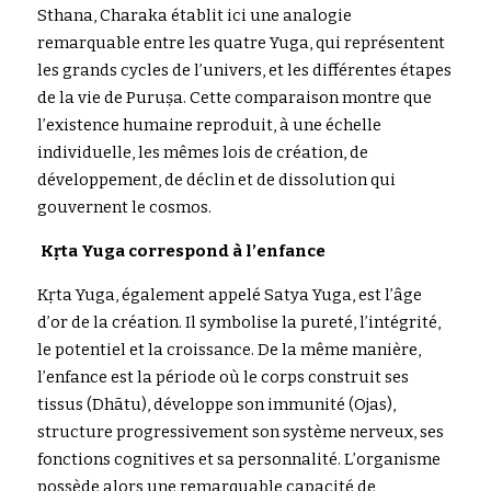
Sthana, Charaka établit ici une analogie 
remarquable entre les 
q
uatre Yuga,
 qui représentent 
Rechercher
les grands cycles de l’univers, et les différentes étapes 
de la vie de 
P
uruṣa.
 Cette comparaison montre que 
l’existence humaine reproduit, à une échelle 
individuelle, les mêmes lois de création, de 
développement, de déclin et de dissolution qui 
gouvernent le cosmos.
Kṛ
ta Yuga correspond à l’enfance
Kṛ
t
a Yuga, é
galement appelé Sa
t
ya Yuga, e
st l’âge 
d’or de la création. Il symbolise la pureté, l’intégrité, 
le potentiel et la croissance. De la même manière, 
l’enfance est la période où le corps construit ses 
tissus (Dhā
tu), 
développe son immunité (Oja
s), 
structure progressivement son système nerveux, ses 
fonctions cognitives et sa personnalité. L’organisme 
possède alors une remarquable capacité de 