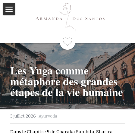
Accueil
Ayurveda
Qui suis-je
Formations
Les Yuga comme 
métaphore des grandes 
Immersions
Programme
étapes de la vie humaine
Mes livres
Méditations
3 juillet 2026
·
Ayurveda
Articles
Dans le Chapitre 5 de Charaka Samhita, Sharira 
Me contacter