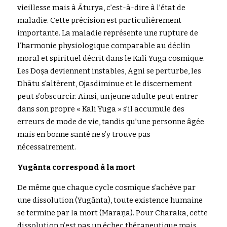
vie
i
llesse mais à Āturya, 
c
’est-à
-dire à l’état de 
maladie. Cette précision est particulièrement 
importante. La maladie représente une rupture de 
l’harmonie physiologique comparable au déclin 
moral et spirituel décrit dans le Kali Yuga cosmique. 
Les Doṣa dev
i
enne
n
t instables, Agni se 
p
ertu
r
be, les 
Dhātu s’
a
ltère
n
t, Ojasdimi
n
ue e
t le discernement 
peut s’obscurcir. Ainsi, un jeune adulte peut entrer 
dans son propre « Kali Yuga » s’il accumule des 
erreurs de mode de vie, tandis qu’une personne âgée 
mais en bonne santé ne s’y trouve pas 
nécessairement.
Yugānta c
orrespond à la mort
De même qu
e chaque cycle cosmique s’achève par 
une dissolution (Yugānta), t
oute ex
istence humaine 
se termine par la mort (Maraṇa). Po
ur C
ha
raka, cette 
dissolution n’est pas un échec thérapeutique mais 