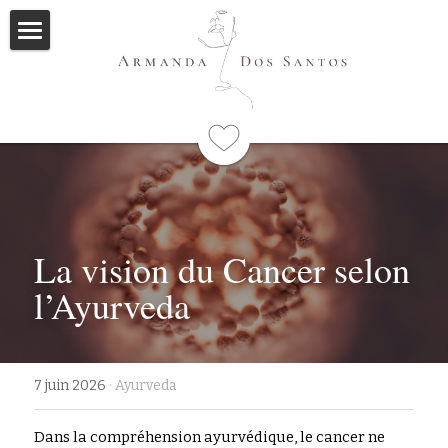
Accueil
Ayurveda
Qui suis-je
Formations
La vision du Cancer selon 
Immersions
Programme
l’Ayurveda
Mes livres
Méditations
7 juin 2026
·
Ayurveda
Articles
Dans la compréhension ayurvédique, le cancer ne 
Me contacter