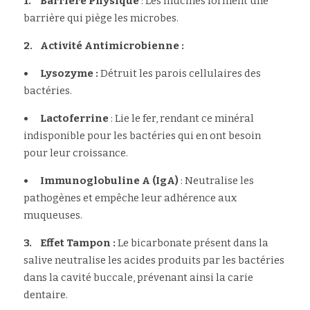
1.	Barrière Physique
 : Les mucines forment une 
barrière qui piège les microbes.
2.	Activité Antimicrobienne :
•	Lysozyme :
 Détruit les parois cellulaires des 
bactéries.
•	Lactoferrine
 : Lie le fer, rendant ce minéral 
indisponible pour les bactéries qui en ont besoin 
pour leur croissance.
•	Immunoglobuline A (IgA)
 : Neutralise les 
pathogènes et empêche leur adhérence aux 
muqueuses.
3.	Effet Tampon : 
Le bicarbonate présent dans la 
salive neutralise les acides produits par les bactéries 
dans la cavité buccale, prévenant ainsi la carie 
dentaire.