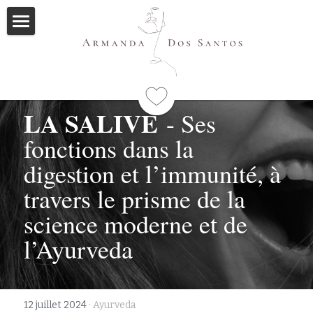
Accueil
Ayurveda
LA SALIVE
Qui suis-je
- Ses 
fonctions dans la 
Formations
digestion et l’immunité, 
à 
Immersions
Programme
travers le prisme de la 
Mes livres
science moderne et de 
l’Ayurveda
Méditations
Articles
12 juillet 2024
·
Ayurveda
Me contacter