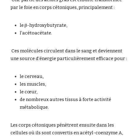
par le foie en corps céto
n
iques, principal
ement :
le β-hydr
o
x
y
bu
t
y
rate,
l’acétoacé
t
a
t
e.
 Ces molécules
 circulent dans le sang et deviennent 
une source d’énergie particulièrement efficace pour :
le cerveau,
l
es muscles,
l
e cœur,
de 
n
o
m
breux aut
r
e
s
 tissus à forte activité 
métabolique.
Les corps cétoniqu
es pénètrent ensuite dans les 
cellules où ils sont convertis en acétyl-coenzyme A,