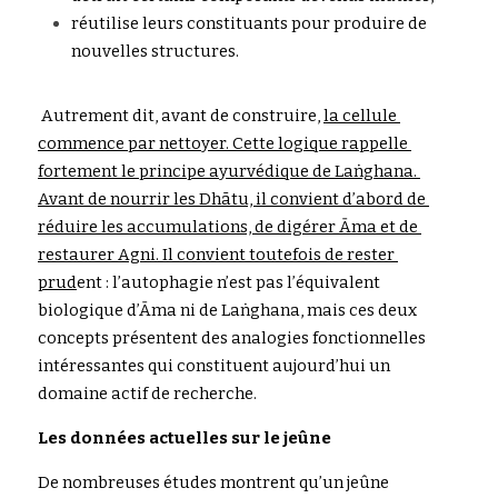
réutilise leurs constituants pou
r
p
roduire de 
nouvelles structures.
 Autrement dit, avant de construire,
la cellule 
commence par nettoyer. Cette logique rappelle 
fortement le principe ayurvédique de Laṅghana. 
Avant de nourrir les Dhātu, il convient d’abord de 
réduire les accumulations, de digérer Āma et de 
restaurer Agni. Il convient toutefois de rester 
prud
ent : l’autophagie n’est pas l’équivalent 
b
iologique d’Āma ni de Laṅghana, mais ces deux 
concepts présen
tent d
es analogies fonctionnelles 
intéressantes qui constituent aujourd’hui un 
domaine actif de recherche.
Les données actuelles sur le jeûne
De 
nombreuses études montrent qu’un j
e
ûne 