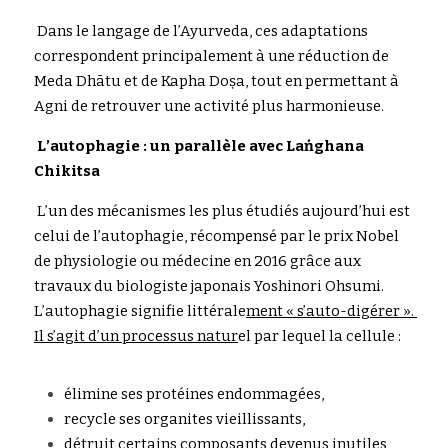
 Dans le langage de l’Ayurve
da, ces adaptations 
correspondent principalement à une réduction de 
Meda Dhātu et de Kapha Doṣa
,
 tout en p
e
rmett
a
nt à 
Agni 
de retrouver une activité plus harmonieuse.
 L’autophagie : un parallèle a
vec Laṅghana 
Chikitsa
 L’un des mécanismes les plus
étudiés aujourd’hui est 
celui de l’autophagie, récompensé par 
l
e prix Nobel
de physiologie ou 
m
édecine en 2016 grâce aux 
travaux du biologis
t
e japonais Yoshinori Ohsumi. 
L’autophagi
e
 signifie littér
ale
ment « s’auto-digérer ». 
Il s’agit 
d
’un processus natu
r
e
l par lequel la cellule :
élimine ses protéines endomma
g
é
e
s,
recycle ses organites vieillis
s
a
n
ts,
détruit certains composants dev
e
n
u
s inutiles,