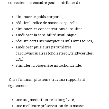
correctement encadré peut contribuer à :
diminuer le poids corporel,
réduire
l
’
indice de masse corporelle,
d
iminuer les concentrations d’insuline,
améliorer la sensibilité insulinique,
r
é
d
uire certains marqueurs inflammatoires
,
améliorer plusieurs paramètres 
cardiovascu
l
a
i
res (cholestérol, triglycérides, 
LDL),
stimuler la biogenèse mitochondriale.
 Chez 
l
’
a
nimal, plusieurs travaux rapportent 
ég
a
lement :
une augmentation de la longévité,
une meill
e
u
r
e préservation de la masse 