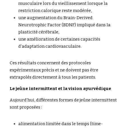
muscula
i
r
e
 lors du vieillissement lorsque la 
restriction calorique reste modérée,
une augmentation du Brain-Derived 
Neurotrophic 
F
a
c
tor (BDNF) impliqué
dans la 
plasticité cérébrale,
une amél
i
oration de certaines capacités 
d’adapta
t
i
o
n cardiovasculaire.
Ces résultats concernent des protocoles 
expérimenta
ux précis et ne doivent pas être 
extrapolés directement à tous les patients.
Le jeûne intermittent et la vision ayurvédique
Aujour
d’hui, différentes formes de jeûne intermitten
t
sont proposées :
alimentation li
m
itée dans le temps
(time-