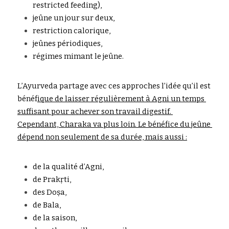
restricted 
f
e
e
ding),
jeûne un jour sur deux,
r
estriction calorique,
je
û
n
e
s périodiques,
régimes
m
i
mant le jeûne.
L’Ayurve
d
a
partage avec ces app
r
o
c
hes l’idée qu’il est 
béné
f
ique de laisser régulièrement à Agni un temps 
suffisant pour achever son travail digestif. 
Cependant, Charaka va plus loin. Le bénéfice du jeûne 
dépend non seulement de sa durée, mais aussi :
de la qualité d’Agni,
de Prakṛti,
des Doṣa,
de Bala
,
de la saison,