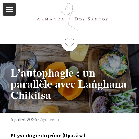
Accueil
Ayurveda
Qui suis-je
Formations
L’autophagie : un 
parallèle avec Laṅghana 
Immersions
Programme
Chikitsa
Mes livres
Méditations
6 juillet 2026
·
Ayurveda
Articles
Physiologie du jeûne (Upavāsa)
Me contacter