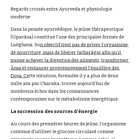
R
egards croisés entre Ayurveda et physiologie 
Rechercher
moderne
Dans la pensée ayurvédique, le jeûne thérapeutique 
(Up
avāsa) 
constitue l’une des principales formes de 
L
a
ṅg
hana. 
S
o
n objectif n’est pas de priver l’organisme 
de nourriture, mais de l
i
bérer Jatharāgni a
f
in qu’il 
puisse achever la digestion des aliments, transformer 
Āma et restaurer progressivement l’équilibre des 
Doṣa. Ce
tte intuition, formulée il y a plus de deux 
mille ans par Charaka, trouve aujourd’hui de 
nombreux échos dans les connaissances 
contemporaines sur le métabolisme énergétique.
La s
uccession des sources d’énergie
Au 
c
ours des premières heures de jeûne, l’organisme 
continue d’utiliser le glucose circulant comme 