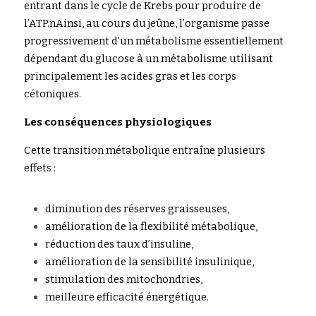
entrant dans le c
ycle de Krebs pour produire de 
l’ATP.nAinsi, au cours du jeûne, l’organisme passe 
progressivement d’un métabolisme essentiellement 
dépendant du glucose à un métabolisme utilisant 
principalement les acides gras et les corps 
cétoniques.
Les conséquences ph
ysiologiques
Cette transition mé
t
abolique entraîne plusieurs 
effets :
diminution des rése
r
v
e
s graisseuses,
amélioration de la f
e
x
ibilité métabolique,
réduction des taux d’
i
n
s
uline,
amélioration de la sen
s
i
b
ilité insulinique,
stimulation des mitocho
n
d
r
ies,
meilleure efficacité éne
r
g
é
tique.