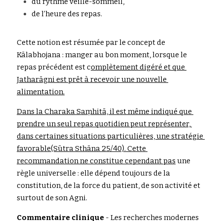
du ryt
h
m
e
 veille-somm
e
i
l
,
de l’h
e
u
r
e des rep
a
s
.
Cette notion 
e
s
t
 résumée par le concept de
K
ā
labhojana : manger au 
bon moment, lorsque le 
repas précédent est 
c
omplètement
digéré et que 
Jatharāgni est prêt à recevoir une nouvelle 
alimentation.
Dans la Charaka Saṃhitā, il est même indiqué que 
prendre un seul repa
s quoti
d
ien peut r
eprés
enter, 
dans certaines sit
u
ations particulières, une stratégie 
favorable(Sūtra Sthāna 25/40). Cette 
recommandation ne constitue cependant pas
 une 
règle universel
le : elle dépend toujours de la 
constitution, de la force du patient, de son activité et 
surtout de son Agni.
Commentaire clinique
 - Les recherches modernes 