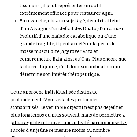
tissulaire, il peut représenter un outil 
extrêmement efficace pour restaurer Agni. 
En revanche, chez un sujet âgé, dénutri, atteint 
d’un Atyagni, d’un 
d
é
f
i
c
it des Dhātu, d’un cancer 
évolutif, d’une maladie catabolique ou d’une 
grande fragilité, il peut accélérer la perte de 
masse musculaire, aggraver Vāta et 
compromettre Bala ainsi qu’Ojas. Plus encore que 
la durée du jeûne, c’est donc son indication qui 
détermine son intérêt thérapeutique. 
Cette approche 
i
ndividualisée 
d
istingue 
profondément l’Ayurveda des pro
t
o
coles 
standardisés. Le véritable objectif n’est pas de jeûner 
plus longtemps ou plus souvent,
mais de permettre à 
Jatharāgni de retrouver une activité harmonieuse. Le 
succès d’un jeûne se mesure moins au nombre 