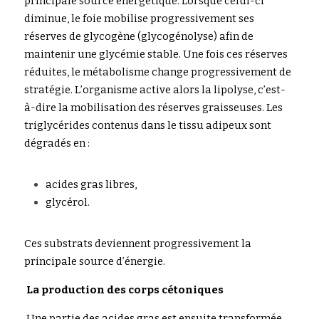
principale source énergétique. Lorsque celui-ci 
diminue, le foie mobilise progressivement ses 
réserves de glycogène (glyco
génolyse) afi
n de 
maintenir une glycémie stable. Une fois ces réserves 
réduites, le métabolisme change progressivement de 
stratégie. L’organisme active alors la lipol
y
se, c’es
t-
à-dire la mobilisation des réserves graisseuses. Les 
triglycérides contenus dans le tissu adipeux sont 
dégradés en :
acid
e
s
gras libres,
glycé
r
o
l
.
Ces subs
trats deviennent progressivement la 
principale source d’énergie.
La product
ion des corps cétoniques
 Une parti
e
 des acides gras est ensuite transformée 