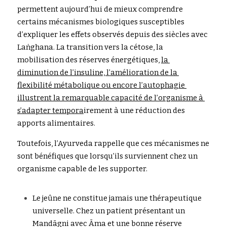
permettent aujourd’hui 
de mieux comprendre 
c
e
r
tains mécanismes biologiques susceptibles 
d’expliquer les effets observés depuis des siècles avec 
Laṅghana. La transition vers la cétose, la 
mobilisation des réserves énergétiques,
la 
diminution de l’insuline, l’amélioration de la 
flexibilité métabolique ou encore l’autophagie 
illustrent la remarquable capacité de l’organisme à 
s’adapter tempora
i
rement à une réduction des 
apports alimentaires. 
Toutefois, l’Ayurveda rappelle que ces mécanismes ne 
sont bénéfiques
que lorsqu’ils surviennent chez un 
o
r
ganisme capable de les supporter. 
Le jeûne ne constitue jamais une thérapeutique 
universelle. Chez 
u
n
 p
a
t
i
ent présentant un 
Mandāgni avec Āma et une bonne réserve 