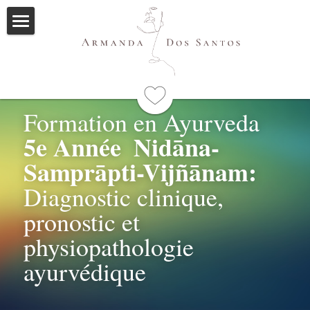
Accueil
Ayurveda
Qui suis-je
Formation en Ayurveda 
5e Année  Nidāna-
Formations
Samprāpti-Vijñānam: 
Immersions
Programme
Diagnostic clinique, 
Mes livres
pronostic et 
physiopathologie 
Méditations
ayurvédique
Articles
Me contacter