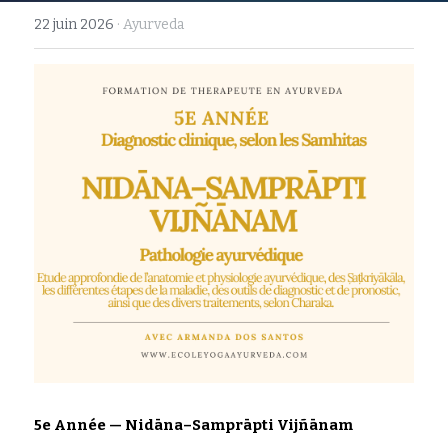
22 juin 2026
·
Ayurveda
Rechercher
5e Année — Nidāna–Samprāpti Vijñānam